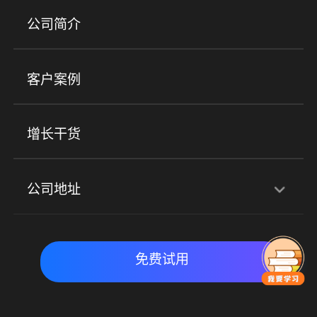
产品
公司简介
金融行业
政企行业
企业服务
小程序商城
ERP
企微SCRM
美业培训
快消零售
社区团购
客户案例
社群圈子
企学院
海外版eLink
私域电商
餐饮行业
服装行业
心理机构
增长干货
场景
公司地址
全域获客
私域运营
交付履约
深圳总部：深圳市南山区粤海街道科兴科学园D3栋7楼
实时私域带货
数字化运营
免费试用
北京地址：北京市朝阳区朝外大街乙6号23层