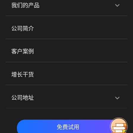
行业解决方案
我们的产品
培训机构
职业技能培训
兴趣培训
产品
公司简介
金融行业
政企行业
企业服务
小程序商城
ERP
企微SCRM
美业培训
快消零售
社区团购
客户案例
社群圈子
企学院
海外版eLink
私域电商
餐饮行业
服装行业
心理机构
增长干货
场景
公司地址
全域获客
私域运营
交付履约
深圳总部：深圳市南山区粤海街道科兴科学园D3栋7楼
实时私域带货
数字化运营
免费试用
北京地址：北京市朝阳区朝外大街乙6号23层