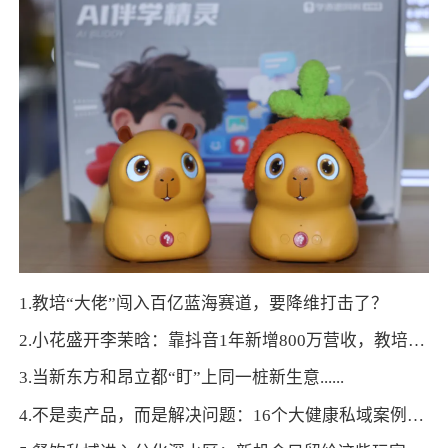
1.教培“大佬”闯入百亿蓝海赛道，要降维打击了？
2.小花盛开李茉晗：靠抖音1年新增800万营收，教培招生如何做到低成本、高转化？
3.当新东方和昂立都“盯”上同一桩新生意......
4.不是卖产品，而是解决问题：16个大健康私域案例的三大共通方法论