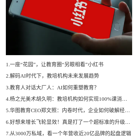
1.一座“花园”，让教育圈“另眼相看”小红书
2.解码AI时代下，教培机构未来发展趋势
3.教育人对话大厂人：AI如何重塑教育？
4.杨之光美术胡久明：教培机构如何实现100%课消，让利润倍增
5.华图教育CEO郑文照：内卷时代，企业如何破解经营痛点、用AI探寻新增长
6.好想来增长飞轮显效！真是打了一个超标准的升级样板
7.从3000万私域，看一个年营收近20亿品牌的起盘逻辑