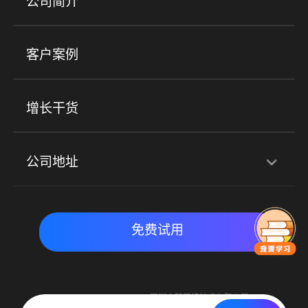
公司简介
金融行业
政企行业
企业服务
小程序商城
ERP
企微SCRM
美业培训
快消零售
社区团购
客户案例
社群圈子
企学院
海外版eLink
私域电商
餐饮行业
服装行业
心理机构
增长干货
场景
公司地址
全域获客
私域运营
交付履约
深圳总部：深圳市南山区粤海街道科兴科学园D3栋7楼
实时私域带货
数字化运营
免费试用
北京地址：北京市朝阳区朝外大街乙6号23层
Copyright © 2015-2018 深圳小鹅网络技术有限公司