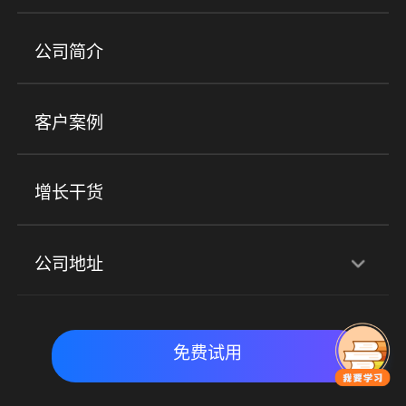
培训机构
职业技能培训
兴趣培训
产品
公司简介
金融行业
政企行业
企业服务
小程序商城
ERP
企微SCRM
美业培训
快消零售
社区团购
客户案例
社群圈子
企学院
海外版eLink
私域电商
餐饮行业
服装行业
心理机构
增长干货
场景
公司地址
全域获客
私域运营
交付履约
深圳总部：深圳市南山区粤海街道科兴科学园D3栋7楼
实时私域带货
数字化运营
免费试用
北京地址：北京市朝阳区朝外大街乙6号23层