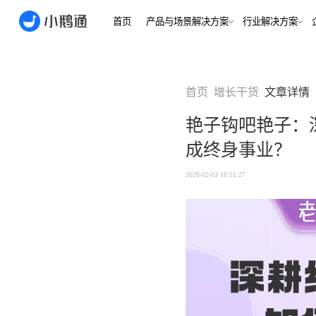
首页
产品与场景解决方案
行业
场景
用户指南
用户指南
首页
增长干货
文章详情
金融/财
合规、转化
全域获
艳子钩吧艳子：
客户的共
小鹅通简介
小鹅通简介
打通视频
成终身事业？
淀私域
如何做公域转私
如何做公域转私
兴趣培
域
域
内容交付
实时私
2026-02-03 16:51:27
如何做裂变获客
如何做裂变获客
支持
私域销转
如何提升私域复
如何提升私域复
早教启
购率
购率
小鹅通如何做用
小鹅通如何做用
打通招生
产品
户分层运营
户分层运营
长期增长
如何用小鹅通做
如何用小鹅通做
企业培训
企业培训
企业服
小程序
小鹅通提供哪些
小鹅通提供哪些
企业服务
服务
服务
全行业全
稳定运营