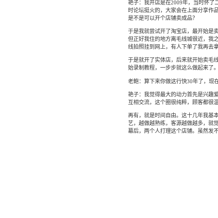
艳子：我开店是在2009年，当时怀
时论坛挺火的，大家会在上面分享作
是不是可以开个店铺卖成品？
于是我就尝试开了淘宝店，最开始是
但正好我住的地方离毛线城很近，我
线拍照挂到网上，有人下单了我再去
于是就开了实体店，后来就开始卖毛
始录制教程，一步步就这么做起来了
老鲍：算下来你做这行快30年了，现
艳子：我觉得最大的动力首先是兴趣
互相交流，这个圈很纯粹，顾客都很
再有，就是时间自由。这十几年我基
艺，越做越熟练，客源越做越多，就
幕后，两个人打理这个店铺。虽然发