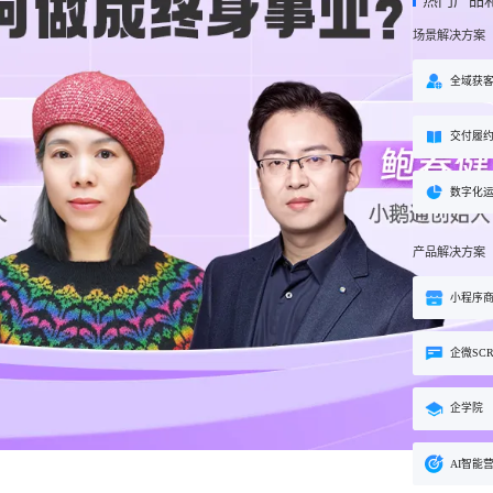
热门产品
方案
场景解决方案
购
私域电商
子
企学院
”新生态模式”，打破传统
私域电商系统，全链路私域增
粉丝，高品质社群运营
企业培训系统，员工培训、考
全域获
决方案
场景解决方案
交付履
业
心理机构
营销
私域互动运营一站式解决
心理咨询机构私域获客、标准
营销就用小鹅通
付与用户留存一站式解决方案
数字化
产品解决方案
小程序
企微SC
企学院
AI智能