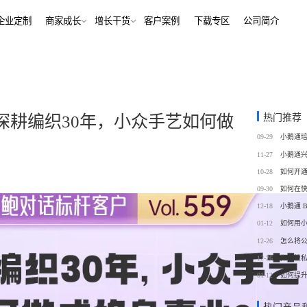
解决方案
企业定制
商家成长
增长干货
客户案例
下
行业报告
老鲍对话标杆客户
经行业
培训机构
行业资讯
增长干货
、AI+——12000+金融
培训机构私域销转一站式解决
客
私域运营
热门推荐
深耕编织30年，小众手艺如何做
同选择
号抖音快手工具，流量沉
私域增长利器，助力私域获客/
帮助中心
09-29
转化
训
考培机构
11-27
、用户留存、复购裂变全
考公考研、专升本、出国留学
域带货
数字化运营
10-28
站式解决方案
/私域带货/实时互动工具
经营全链路数据洞察，公域私
09-30
通
12-18
蒙
美业连锁
01-12
如何用
-营期-家校链路闭环，实现
9 年深耕，为美业定义实时互
12-26
怎么将
域新标准
12-26
如何做
务
政企行业
01-12
如何提
商城
ERP
私域营销解决方案，提供
为政府机构、事业单位、央国
场景私域开店解决方案
针对私域运营的一站式供应链
工具
提供数字化解决方案