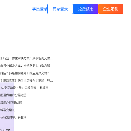
商家登录
载专区
公司简介
学员登录
职业技能培训
方案
打通B站等公域，获客、转化、交付
交付履约
一站式解决方案
培育/
企业公转私、培训履约、私域销
小鹅通培训行业一体化解决方案：从获客到交付，帮你打通增长全链路！
转、一站式解决方案
心理疗愈
小鹅通兴趣行业解决方案，全链路助力打造高活跃用户生态！
等一
连锁心理机构的私域获客、标准化
如何开通抖店？抖店如何履约？抖店用户交付？抖店如何变现？
交付与用户留存、多门店管理工具
域打
如何在快手高效卖货？快手小店接入小鹅通，转化率直线up！
小鹅通 B 站卖货功能上线：公域引流 + 私域交付闭环，助力商家高效变现！
运动健身
小
小
小鹅通做用户分层运营
动私
打通线上预约-到店履约核心闭环
公域用户转到私域？
了
了
私域裂变增长
快消零售
升私域复购率、转化率
企微SCRM
企等
私域营销+零售门店，助力私域流量
解决
企业微信私域流量运营、用户管理
高效变现