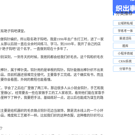
分类推荐
公域转私域
学练考一体
还有艳子钩吧课堂。
渠道活码
己做钩针编织，所以取名艳子钩吧。我是1996年去广东打工时，进了一家
从那以后就一直在业余时间练习、学习。到2009年，我开了自己的店
题库
“艳子钩吧”这个名字，一直做到现在十多年了。
小程序商城
特别深刻，一到冬天的时候，我爸妈都会给我们织毛衣。这个钩和织毛衣
CRM系统
分销平台
是棒针，属于棒针类。钩针用的是单根的钩针。钩针能做出棒针织不出来
作品，目前机器还很难完全替代，主要靠手工完成。这个确实有书，而且
只要你会看图，外网的教程也能看懂。
工，学会了之后在厂里做了两三年。那边很多人从小就会钩针，手艺和我
里做QC，经常要去一些在家做手工的工人家收货。看到他们能在家靠手
心里种下了种子，我要把手法、基础练好一点，这以后也能成为谋生的路
候主要是给机器织的毛衣做点钩针花边当装饰，算是流水线上的一个小环
作品，难度和工艺都不一样。比如我们织的这种衣服，这种推的针织可以
呢？