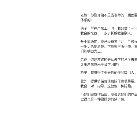
老鲍：你刚开始不是当老师的，后面
体系的？
艳子：早在广东工厂时，我只做了一
我会的东西，一步步拆解教给别人。
开小鹅通前，我已经积累了几十个教
一步步录制清楚。学员哪里听不懂，
们能明白为止。
老鲍：你刚才讲的是从教学的角度去
让用户愿意来平台学习的？
艳子：我觉得主要是你的作品吸引人
此外，提供情绪价值和陪伴也很重要
我会一对一指导，这就像一种陪跑。
当他们完成作品后，我会给他们的作
觉得也是一种很好的情绪价值。