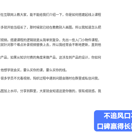
要在互联网上教大家，能不能给我们介绍一下，你是如何搭建起线上课程
年多就开始当组长了，那时候就已经在教教别人画图。所以我知道怎么把
程视频。搭建课程的逻辑就是从简单到复杂，先出一些入门小物件课程，
我就针对那个难点补录视频替换上去，所以我经常会不断地更新，直到他
做产品，如果从知识付费的角度来做产品，这涉及到产品的设计，你如何
，他想学就会买，要么买你的课，要么买你的线。
。很多学员不光看视频，钩织过程中遇到问题会随时在群里或私信问我，
品图加上水印，分享到群里，大家就会知道这是你做的，很有成就感。我