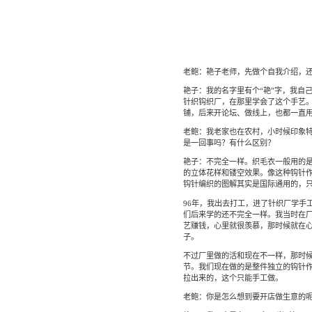
老鲍：艳子老师，先做个自我介绍，
艳子：我的名字里有个“艳”字，我自
针织钩织厂，在那里学会了这个手艺。
铺，后来开论坛、做线上，也都一直用
老鲍：我老家也在农村，小时候印象
是一回事吗？有什么区别？
艳子：不完全一样。织毛衣一般用的
的立体花样和镂空效果。像这种钩针
钩针编织的图解其实是国际通用的，
96年，我出去打工，进了针织厂学手
们后来学的还不完全一样。我当时在厂
艺赚钱，心里就很羡慕，那时候就在
子。
不过厂里做的活和现在不一样，那时
节。我们现在做的是整件独立的钩针
拉出来的，这个只能手工做。
老鲍：你是怎么想到要开店做生意的