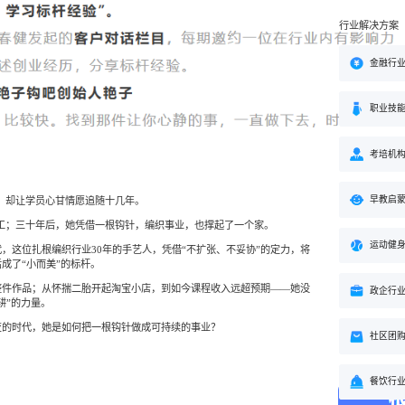
行业解决方案
金融行
职业技
考培机
早教启
销，却让学员心甘情愿追随十几年。
工；三十年后，她凭借一根钩针，编织事业，也撑起了一个家。
运动健
，这位扎根编织行业30年的手艺人，凭借“不扩张、不妥协”的定力，将
成了“小而美”的标杆。
整件作品；从怀揣二胎开起淘宝小店，到如今课程收入远超预期——她没
政企行
耕”的力量。
变的时代，她是如何把一根钩针做成可持续的事业？
社区团
餐饮行