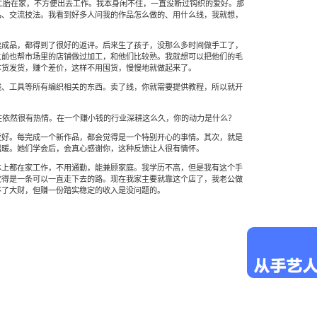
了二胎在家，不方便出去工作。我本身闲不住，一直没断过钩织的爱好。那
品、交流技法。我看到好多人问我的作品怎么做的、用什么线，我就想，
卖成品，都得到了很好的返评。后来生了孩子，没那么多时间做手工了，
之前也帮市场里的店铺做过加工，和他们比较熟。我就想可以把他们的毛
拿货发货，赚个差价，这样不用囤货，慢慢地就做起来了。
线、工具等所有编织相关的东西。卖了线，你就需要提供教程，所以就开
。
在依然很有热情。在一个赚小钱的行业深耕这么久，你的动力是什么？
爱好。每完成一个新作品，都会觉得是一个特别开心的事情。其次，就是
温暖。她们学会后，会真心感谢你，这种反馈让人很有情怀。
本上都在家工作，不用通勤，能兼顾家庭。我学历不高，但是我有这个手
觉得是一条可以一直走下去的路。现在我家主要就靠这个店了，我老公做
不了大财，但赚一份踏实稳定的收入是没问题的。