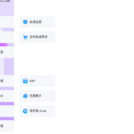
和方案
工具
餐饮行业
海外版 eLink
长解
加盟培育、连锁门店管理、企业商
试全
适配出海场景的全新产品，实现海
客
私域运营
学院一站式解决方案
外经营闭环
约
实时私域带货
化交
运营
商城
ERP
RM
社群圈子
海外版 eLink
营销