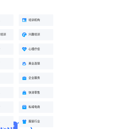
业
培训机构
能培训
兴趣培训
构
心理疗愈
蒙
美业连锁
身
企业服务
业
快消零售
购
私域电商
业
服装行业