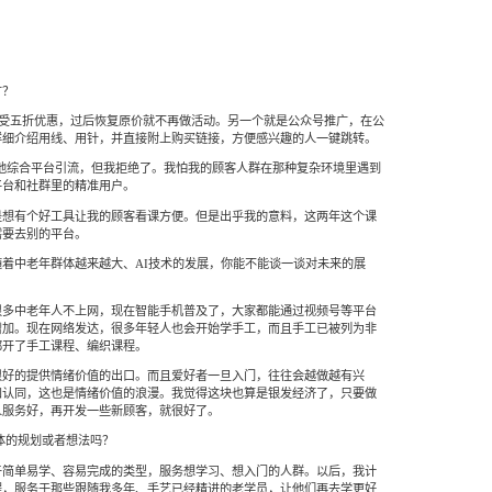
广？
享受五折优惠，过后恢复原价就不再做活动。另一个就是公众号推广，在公
详细介绍用线、用针，并直接附上购买链接，方便感兴趣的人一键跳转。
其他综合平台引流，但我拒绝了。我怕我的顾客人群在那种复杂环境里遇到
平台和社群里的精准用户。
是想有个好工具让我的顾客看课方便。但是出乎我的意料，这两年这个课
需要去别的平台。
着中老年群体越来越大、AI技术的发展，你能不能谈一谈对未来的展
很多中老年人不上网，现在智能手机普及了，大家都能通过视频号等平台
增加。现在网络发达，很多年轻人也会开始学手工，而且手工已被列为非
都开了手工课程、编织课程。
很好的提供情绪价值的出口。而且爱好者一旦入门，往往会越做越有兴
和认同，这也是情绪价值的浪漫。我觉得这块也算是银发经济了，只要做
人服务好，再开发一些新顾客，就很好了。
体的规划或者想法吗？
于简单易学、容易完成的类型，服务想学习、想入门的人群。以后，我计
程，服务于那些跟随我多年、手艺已经精进的老学员，让他们再去学更好