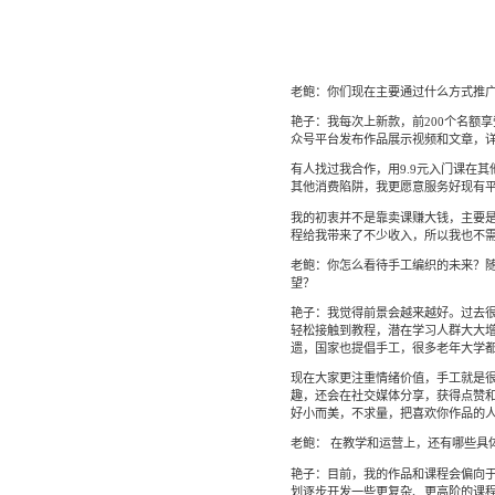
老鲍：你们现在主要通过什么方式推
艳子：我每次上新款，前200个名额
众号平台发布作品展示视频和文章，
有人找过我合作，用9.9元入门课在
其他消费陷阱，我更愿意服务好现有
我的初衷并不是靠卖课赚大钱，主要
程给我带来了不少收入，所以我也不
老鲍：你怎么看待手工编织的未来？随
望？
艳子：我觉得前景会越来越好。过去
轻松接触到教程，潜在学习人群大大
遗，国家也提倡手工，很多老年大学
现在大家更注重情绪价值，手工就是
趣，还会在社交媒体分享，获得点赞
好小而美，不求量，把喜欢你作品的
老鲍： 在教学和运营上，还有哪些具
艳子：目前，我的作品和课程会偏向
划逐步开发一些更复杂、更高阶的课