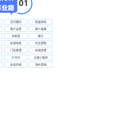
交付履约
防盗体系
用户运营
客户画像
训练营
圈子
私域电商
社区团购
门店管理
私域运营
SCRM
分销小程序
会话存档
海外营销