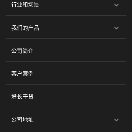
行业和场景
行业解决方案
我们的产品
培训机构
职业技能培训
兴趣培训
产品
公司简介
金融行业
政企行业
企业服务
小程序商城
ERP
企微SCRM
美业培训
快消零售
社区团购
客户案例
社群圈子
企学院
海外版eLink
私域电商
餐饮行业
服装行业
心理机构
增长干货
场景
公司地址
全域获客
私域运营
交付履约