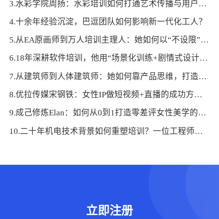
3.水彩学院周扬：水彩培训如何打通艺术传播与用户服务双链路？
4.十余年经验沉淀，巴逗团队如何影响新一代化工人？
5.从EA原画师到万人培训主理人：她如何以“不设限”理念打造高粘性绘画平台？
6.18年深耕软件培训，他用“场景化训练+剧情式设计”打造出高口碑产品体系！
7.从建筑师到人体建筑师：她如何靠产品思维，打造小而美运动健康品牌？
8.优拉传媒宋钢铁：女性IP做短视频+直播的成功方法论！
9.成己修炼Elan：如何从0到1打造零差评女性美学的一体化产品？
10.二十年机电技术背景如何重塑培训？一位工程师的跨界实践
立即注册