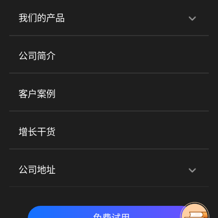
行业解决方案
我们的产品
培训机构
职业技能培训
兴趣培训
产品
公司简介
金融行业
政企行业
企业服务
小程序商城
ERP
企微SCRM
美业培训
快消零售
社区团购
客户案例
社群圈子
企学院
海外版eLink
私域电商
餐饮行业
服装行业
心理机构
增长干货
场景
公司地址
全域获客
私域运营
交付履约
深圳总部：深圳市南山区粤海街道科兴科学园D3栋7楼
实时私域带货
数字化运营