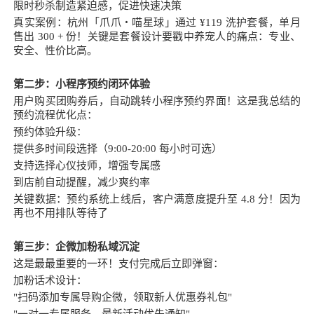
限时秒杀制造紧迫感，促进快速决策
真实案例：杭州「爪爪・喵星球」通过 ¥119 洗护套餐，单月
售出 300 + 份！关键是套餐设计要戳中养宠人的痛点：专业、
安全、性价比高。
第二步：小程序预约闭环体验
用户购买团购券后，自动跳转小程序预约界面！这是我总结的
预约流程优化点：
预约体验升级：
提供多时间段选择（9:00-20:00 每小时可选）
支持选择心仪技师，增强专属感
到店前自动提醒，减少爽约率
关键数据：预约系统上线后，客户满意度提升至 4.8 分！因为
再也不用排队等待了
第三步：企微加粉私域沉淀
这是最最重要的一环！支付完成后立即弹窗：
加粉话术设计：
"扫码添加专属导购企微，领取新人优惠券礼包"
"一对一专属服务，最新活动优先通知"