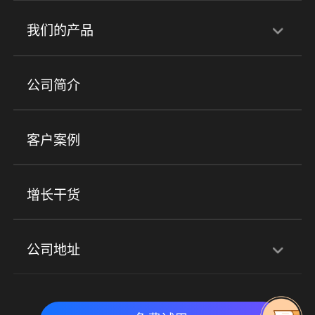
行业解决方案
我们的产品
培训机构
职业技能培训
兴趣培训
产品
公司简介
金融行业
政企行业
企业服务
小程序商城
ERP
企微SCRM
美业培训
快消零售
社区团购
客户案例
社群圈子
企学院
海外版eLink
私域电商
餐饮行业
服装行业
心理机构
增长干货
场景
公司地址
全域获客
私域运营
交付履约
深圳总部：深圳市南山区粤海街道科兴科学园D3栋7楼
实时私域带货
数字化运营