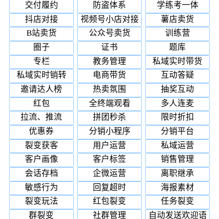
交付履约
防盗体系
学练考一体
抖店对接
视频号小店对接
薯店卖货
B站卖货
公众号卖货
训练营
圈子
证书
题库
专栏
教务管理
私域实时带货
私域实时销转
电商带货
互动答疑
邀请达人榜
热卖氛围
抽奖互动
红包
全终端观看
多人连麦
拉流、推流
拼团秒杀
限时折扣
优惠券
分销小程序
分销平台
裂变获客
用户运营
私域运营
客户画像
客户标签
销售管理
会话存档
企微运营
离职继承
敏感行为
回复超时
海报素材
裂变玩法
红包裂变
任务裂变
群裂变
社群管理
自动发送欢迎语