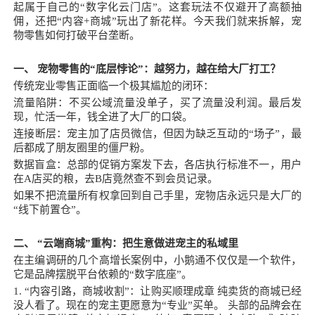
起属于自己的“数字化云门店”。这套玩法不仅避开了高额抽
佣，还把“内容+商城”玩出了新花样。今天我们就来拆解，宠
物零售如何打破平台垄断。
一、 宠物零售的“底层悖论”：越努力，越在给大厂打工？
传统宠业零售正面临一个极其尴尬的闭环：
流量陷阱：不买公域流量没单子，买了流量没利润。最后发
现，忙活一年，钱全进了大厂的口袋。
连接断层：宠主加了店员微信，但因为缺乏互动的“场子”，最
后都成了朋友圈里的僵尸粉。
数据盲盒：总部的促销方案发下去，各店执行标准不一，用户
在A店买的粮，去B店竟然查不到会员记录。
如果不把流量所有权拿回到自己手里，宠物店永远只是大厂的
“线下前置仓”。
二、 “云端商城”重构：把生意做进宠主的私域里
在主编调研的几个高增长案例中，小鹅通不仅仅是一个软件，
它是品牌摆脱平台依赖的“数字底座”。
1. “内容引路，商城收割”：让购买顺理成章 纯卖货的商城已经
没人看了。现在的宠主更愿意为“专业”买单。 头部的品牌会在