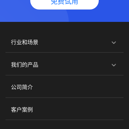
免费试用
行业和场景
行业解决方案
我们的产品
培训机构
职业技能培训
兴趣培训
产品
公司简介
金融行业
政企行业
企业服务
小程序商城
ERP
企微SCRM
美业培训
快消零售
社区团购
客户案例
社群圈子
企学院
海外版eLink
私域电商
餐饮行业
服装行业