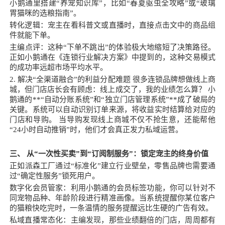
小鹅通里搭建“养宠知识库”，比如“春夏驱虫全攻略”或“玻璃
胃猫咪的选粮指南”。
转化逻辑：宠主在看科普文或直播时，直接点击文中的商品组
件就能下单。
主编点评：这种“下单不跳出”的体验极大地缩短了决策路径。
正如小鹅通在《连锁行业解决方案》中提到的，这种交易模式
的成功率远超市场平均水平。
2. 解决“全渠道融合”的利益分配难题 很多连锁品牌想做线上商
城，但门店店长会有顾虑：线上成交了，我的业绩怎么算？ 小
鹅通的**“自动分账系统”和“独立门店管理系统”**成了破局的
关键。系统可以自动识别订单来源，将收益实时结算给对应的
门店和导购。 当导购发现线上商城不仅不抢生意，还能帮他
“24小时自动推销”时，他们才会真正发力私域运营。
三、 从“一次性买卖”到“订阅制服务”：锁定宠主的终身价值
正如派森工厂通过“标准化”建立行业壁垒，零售品牌也需要通
过“确定性服务”锁死用户。
数字化会员管家：利用小鹅通的会员标签功能，你可以针对不
同宠物品种、年龄阶段进行精准画像。当系统提醒你某位客户
的猫粮快吃完时，一条温情的服务提醒远比生硬的广告有效。
私域直播常态化：主编发现，那些业绩翻倍的门店，周周都有