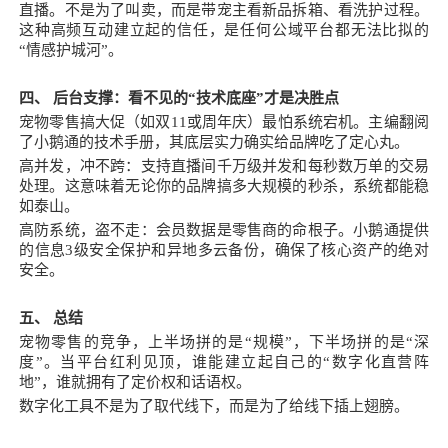
直播。不是为了叫卖，而是带宠主看新品拆箱、看洗护过程。
这种高频互动建立起的信任，是任何公域平台都无法比拟的
“情感护城河”。
四、 后台支撑：看不见的“技术底座”才是决胜点
宠物零售搞大促（如双11或周年庆）最怕系统宕机。主编翻阅
了小鹅通的技术手册，其底层实力确实给品牌吃了定心丸。
高并发，冲不跨：支持直播间千万级并发和每秒数万单的交易
处理。这意味着无论你的品牌搞多大规模的秒杀，系统都能稳
如泰山。
高防系统，盗不走：会员数据是零售商的命根子。小鹅通提供
的信息3级安全保护和异地多云备份，确保了核心资产的绝对
安全。
五、 总结
宠物零售的竞争，上半场拼的是“规模”，下半场拼的是“深
度”。当平台红利见顶，谁能建立起自己的“数字化直营阵
地”，谁就拥有了定价权和话语权。
数字化工具不是为了取代线下，而是为了给线下插上翅膀。