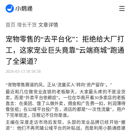
首页
增长干货
文章详情
宠物零售的“去平台化”：拒绝给大厂打
工，这家宠业巨头竟靠“云端商城”跑通
了全渠道？
2026-03-13 18:58:58
“宠物零售赛道的风，正从‘流量买入’转向‘资产留存’。”
最近和几位做宠业连锁的老板聊天，大家最头疼的不是没货
卖，而是“外卖平台依赖症”。一位在华南开着30多家店的老板
直言：在美团、饿了么做外卖，佣金和广告费一扣，利润薄得
像张纸；在公域平台投广告，进店的都是“一次性流量”，用户
下完单就走，压根记不住你是谁。
主编在深度走访市场后发现，头部的宠业品牌已经开始“撤
退”：他们不再死磕公域平台的补贴战，而是利用小鹅通搭建